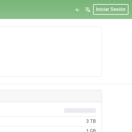
Iniciar Sesión
0%
3 TB
1 GB