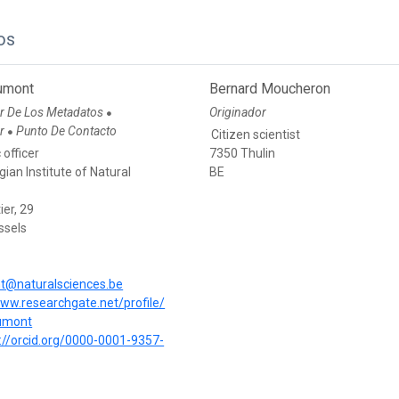
os
rumont
Bernard Moucheron
r De Los Metadatos
Originador
●
or
Punto De Contacto
●
Citizen scientist
 officer
7350 Thulin
gian Institute of Natural
BE
ier, 29
ssels
t@naturalsciences.be
www.researchgate.net/profile/
rumont
://orcid.org/0000-0001-9357-