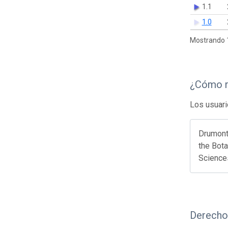
1.1
1.0
Mostrando 1
¿Cómo r
Los usuari
Drumont
the Bota
Science
Derecho