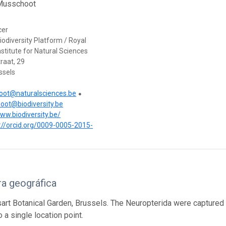
Musschoot
cer
iodiversity Platform / Royal
nstitute for Natural Sciences
raat, 29
ssels
oot@naturalsciences.be
oot@biodiversity.be
www.biodiversity.be/
://orcid.org/0009-0005-2015-
a geográfica
rt Botanical Garden, Brussels. The Neuropterida were captured a
 a single location point.