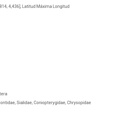
814, 4,436], Latitud Máxima Longitud
tera
ntidae, Sialidae, Coniopterygidae, Chrysopidae