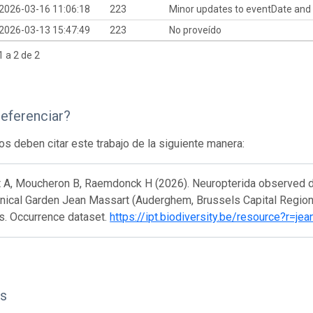
2026-03-16 11:06:18
223
Minor updates to eventDate and
2026-03-13 15:47:49
223
No proveído
 a 2 de 2
eferenciar?
os deben citar este trabajo de la siguiente manera:
 A, Moucheron B, Raemdonck H (2026). Neuropterida observed dur
nical Garden Jean Massart (Auderghem, Brussels Capital Region). 
s. Occurrence dataset.
https://ipt.biodiversity.be/resource?r=j
s