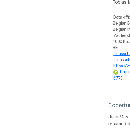
Tobias 
Data offi
Belgian B
Belgian I
Vautierst
1000 Bru
BE
tmussch
t.mussch
https://
https
6779
Cobertur
Jean Massa
resumed to