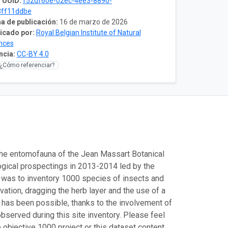
 UUID:
f52df60e-02ec-4ee3-8890-
3ff11ddbe
a de publicación:
16 de marzo de 2026
icado por:
Royal Belgian Institute of Natural
nces
ncia:
CC-BY 4.0
¿Cómo referenciar?
 the entomofauna of the Jean Massart Botanical
ogical prospectings in 2013-2014 led by the
ct was to inventory 1000 species of insects and
vation, dragging the herb layer and the use of a
s has been possible, thanks to the involvement of
served during this site inventory. Please feel
e objective 1000 project or this dataset content.