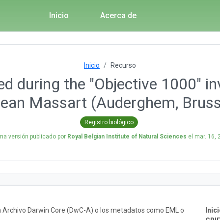
Inicio
Acerca de
Inicio
Recurso
d during the "Objective 1000" inv
Jean Massart (Auderghem, Brusse
Registro biológico
ima versión publicado por
Royal Belgian Institute of Natural Sciences
el
mar. 16, 
un Archivo Darwin Core (DwC-A) o los metadatos como EML o
Inici