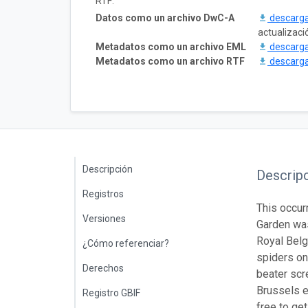
RTF:
Datos como un archivo DwC-A
descarg
actualizaci
Metadatos como un archivo EML
descarg
Metadatos como un archivo RTF
descarg
Descripción
Descrip
Registros
This occur
Versiones
Garden was
Royal Belg
¿Cómo referenciar?
spiders on 
Derechos
beater scr
Brussels e
Registro GBIF
free to get