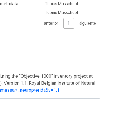
 metadata.
Tobias Musschoot
Tobias Musschoot
anterior
1
siguiente
ing the "Objective 1000" inventory project at
Version 1.1. Royal Belgian Institute of Natural
eanmassart_neuropterida&v=1.1