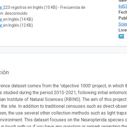
GBIF
6d5
ar
223 registros en Inglés (10 KB) - Frecuencia de
Fech
ón: desconocido
Publ
ar
en Inglés (14 KB)
Scie
ar
en Inglés (12 KB)
Lice
ción
rence dataset comes from the 'objective 1000' project, in which
 studied during the period 2015-2021, following initial entomol
ian Institute of Natural Sciences (RBINS). The aim of this proje
the site. In addition to traditional censuses such as direct obser
een, the use several other collection methods such as light trap
nvironment. This dataset focuses on the Neuropterida species ob
 in touch with us if you have any question or remark regarding th