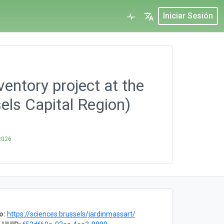
Iniciar Sesión
entory project at the
ls Capital Region)
2026
o:
https://sciences.brussels/jardinmassart/