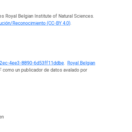
es Royal Belgian Institute of Natural Sciences.
ución/Reconocimiento (CC-BY 4.0)
.
02ec-4ee3-8890-6d53ff11ddbe
.
Royal Belgian
IF como un publicador de datos avalado por
en