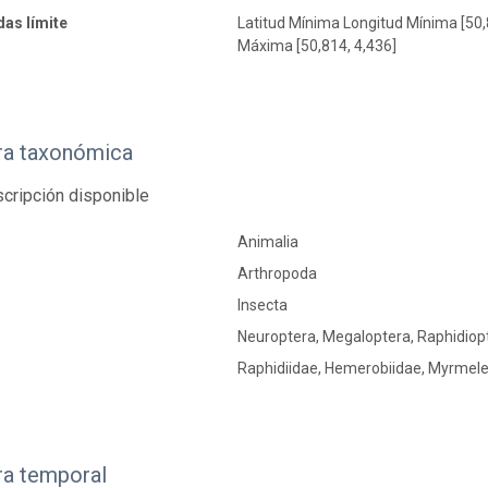
as límite
Latitud Mínima Longitud Mínima [50,
Máxima [50,814, 4,436]
ra taxonómica
cripción disponible
Animalia
Arthropoda
Insecta
Neuroptera, Megaloptera, Raphidiop
Raphidiidae, Hemerobiidae, Myrmeleo
ra temporal