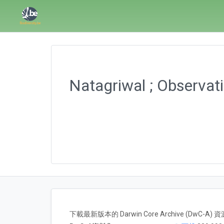
Natagriwal ; Observat
下載最新版本的 Darwin Core Archive (DwC-