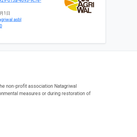
929-015a-4093-9c7e-
6月1日
griwal asbl
0
e non-profit association Natagriwal
ronmental measures or during restoration of