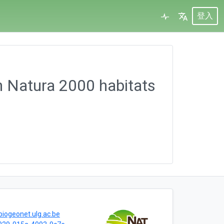
登入
n Natura 2000 habitats
biogeonet.ulg.ac.be