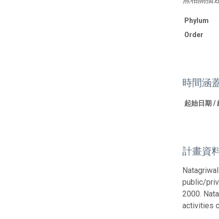
Phylum
Order
時間涵
起始日期 /
計畫資
Natagriwal
public/pri
2000. Nata
activities