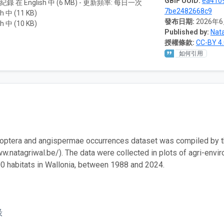
GBIF UUID:
ea410
0 紀錄 在 English 中 (6 MB) - 更新頻率: 每日一次
7be2482668c9
h 中 (11 KB)
發布日期:
2026年
h 中 (10 KB)
Published by:
Nata
授權條款:
CC-BY 4.
如何引用
optera and angispermae occurrences dataset was compiled by th
ww.natagriwal.be/). The data were collected in plots of agri-envi
0 habitats in Wallonia, between 1988 and 2024.
錄