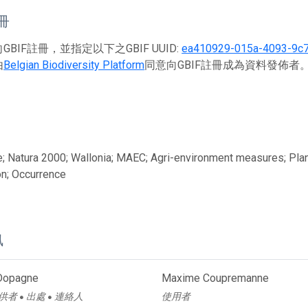
註冊
BIF註冊，並指定以下之GBIF UUID:
ea410929-015a-4093-9c
由
Belgian Biodiversity Platform
同意向GBIF註冊成為資料發佈者
; Natura 2000; Wallonia; MAEC; Agri-environment measures; Plant
n; Occurrence
訊
Dopagne
Maxime Coupremanne
供者
出處
連絡人
使用者
●
●