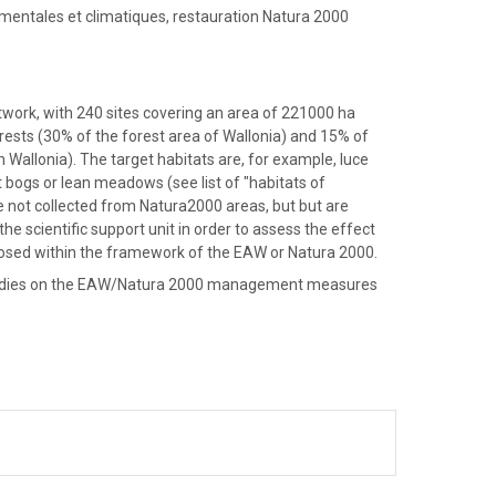
mentales et climatiques, restauration Natura 2000
twork, with 240 sites covering an area of 221000 ha
orests (30% of the forest area of Wallonia) and 15% of
n Wallonia). The target habitats are, for example, luce
 bogs or lean meadows (see list of "habitats of
 not collected from Natura2000 areas, but but are
the scientific support unit in order to assess the effect
ed within the framework of the EAW or Natura 2000.
tudies on the EAW/Natura 2000 management measures