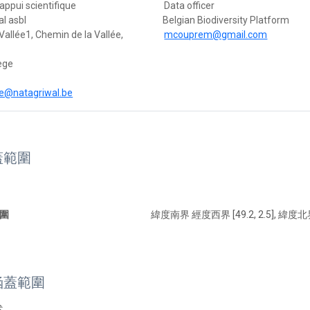
'appui scientifique
Data officer
l asbl
Belgian Biodiversity Platform
Vallée1, Chemin de la Vallée,
mcouprem@gmail.com
ège
e@natagriwal.be
蓋範圍
圍
緯度南界 經度西界 [49.2, 2.5], 緯度北界
涵蓋範圍
述