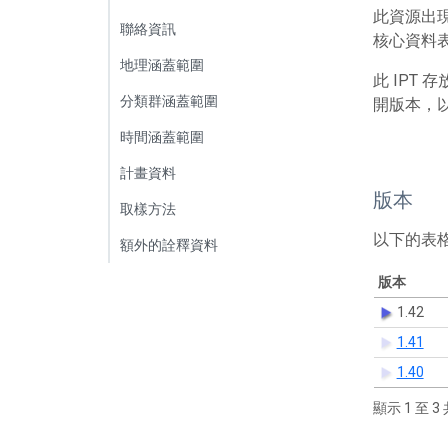
此資源出
聯絡資訊
核心資料表包
地理涵蓋範圍
此 IPT
分類群涵蓋範圍
開版本，
時間涵蓋範圍
計畫資料
版本
取樣方法
以下的表
額外的詮釋資料
版本
1.42
1.41
1.40
顯示 1 至 3 