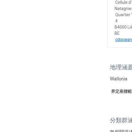
Cellule d
Natagriwa
Quartier 
4
B4000 Li
BE
cdopagn
地理涵
Wallonia
界定座標範
分類群
無相關描