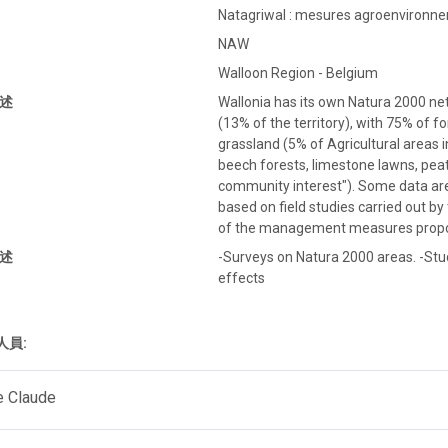
Natagriwal : mesures agroenvironne
NAW
Walloon Region - Belgium
述
Wallonia has its own Natura 2000 ne
(13% of the territory), with 75% of f
grassland (5% of Agricultural areas i
beech forests, limestone lawns, peat
community interest"). Some data are
based on field studies carried out by 
of the management measures propos
述
-Surveys on Natura 2000 areas. -S
effects
人員:
 Claude