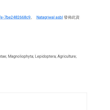
7e-7be2482668c9
。
Natagriwal asbl
發佈此資
。
ae; Magnoliophyta; Lepidoptera; Agriculture;