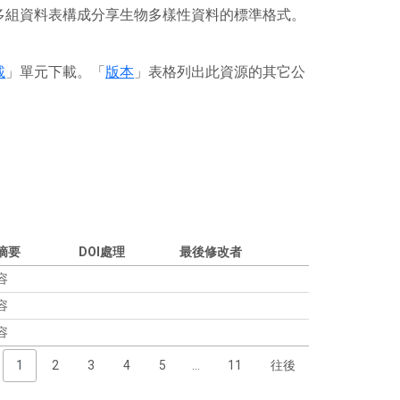
或多組資料表構成分享生物多樣性資料的標準格式。
載
」單元下載。「
版本
」表格列出此資源的其它公
摘要
DOI處理
最後修改者
容
容
容
1
2
3
4
5
…
11
往後