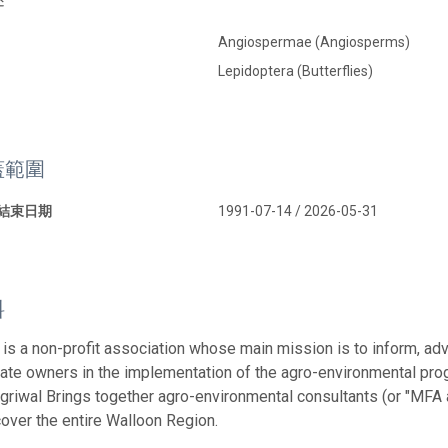
Angiospermae (Angiosperms)
Lepidoptera (Butterflies)
蓋範圍
 結束日期
1991-07-14 / 2026-05-31
料
 is a non-profit association whose main mission is to inform, ad
vate owners in the implementation of the agro-environmental pr
griwal Brings together agro-environmental consultants (or "MFA
 cover the entire Walloon Region.