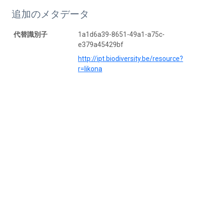
追加のメタデータ
代替識別子
1a1d6a39-8651-49a1-a75c-
e379a45429bf
http://ipt.biodiversity.be/resource?
r=likona