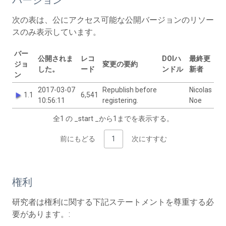
次の表は、公にアクセス可能な公開バージョンのリソー
スのみ表示しています。
バー
公開されま
レコ
DOIハ
最終更
ジョ
変更の要約
した。
ード
ンドル
新者
ン
2017-03-07
Republish before
Nicolas
1.1
6,541
10:56:11
registering.
Noe
全1 の _start _から1までを表示する。
前にもどる
1
次にすすむ
権利
研究者は権利に関する下記ステートメントを尊重する必
要があります。: