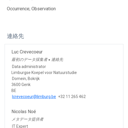
Occurrence; Observation
連絡先
Luc Crevecoeur
最初のデータ採集者
連絡先
●
Data administrator
Limburgse Koepel voor Natuurstudie
Domein, Bokrijk
3600 Genk
BE
lcrevecoeur@limburg.be
+32 11 265 462
Nicolas Noé
メタデータ提供者
IT Expert