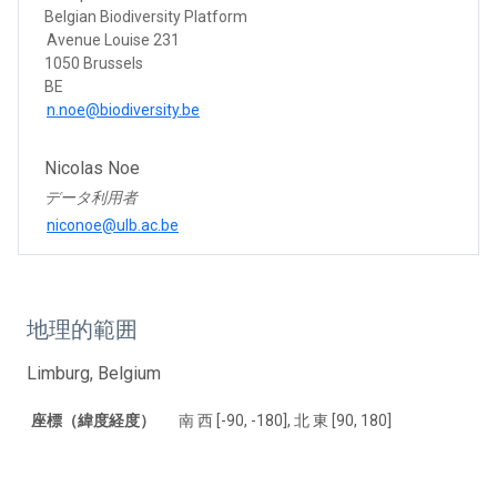
Belgian Biodiversity Platform
Avenue Louise 231
1050 Brussels
BE
n.noe@biodiversity.be
Nicolas Noe
データ利用者
niconoe@ulb.ac.be
地理的範囲
Limburg, Belgium
座標（緯度経度）
南 西 [-90, -180], 北 東 [90, 180]