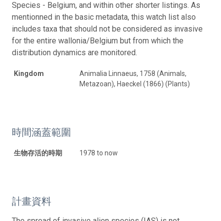
Species - Belgium, and within other shorter listings. As
mentionned in the basic metadata, this watch list also
includes taxa that should not be considered as invasive
for the entire wallonia/Belgium but from which the
distribution dynamics are monitored.
Kingdom
Animalia Linnaeus, 1758 (Animals,
Metazoan), Haeckel (1866) (Plants)
時間涵蓋範圍
生物存活的時期
1978 to now
計畫資料
The spread of invasive alien species (IAS) is not