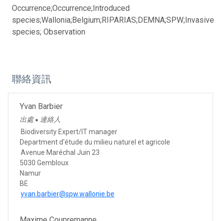
Occurrence;Occurrence;Introduced
species;Wallonia;Belgium;RIPARIAS;DEMNA;SPW;Invasive
species; Observation
聯絡資訊
Yvan Barbier
出處
連絡人
●
Biodiversity Expert/IT manager
Department d'étude du milieu naturel et agricole
Avenue Maréchal Juin 23
5030 Gembloux
Namur
BE
yvan.barbier@spw.wallonie.be
Maxime Coupremanne