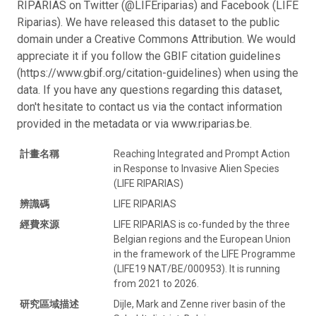
RIPARIAS on Twitter (@LIFEriparias) and Facebook (LIFE
Riparias). We have released this dataset to the public
domain under a Creative Commons Attribution. We would
appreciate it if you follow the GBIF citation guidelines
(https://www.gbif.org/citation-guidelines) when using the
data. If you have any questions regarding this dataset,
don't hesitate to contact us via the contact information
provided in the metadata or via www.riparias.be.
計畫名稱
Reaching Integrated and Prompt Action
in Response to Invasive Alien Species
(LIFE RIPARIAS)
辨識碼
LIFE RIPARIAS
經費來源
LIFE RIPARIAS is co-funded by the three
Belgian regions and the European Union
in the framework of the LIFE Programme
(LIFE19 NAT/BE/000953). It is running
from 2021 to 2026.
研究區域描述
Dijle, Mark and Zenne river basin of the