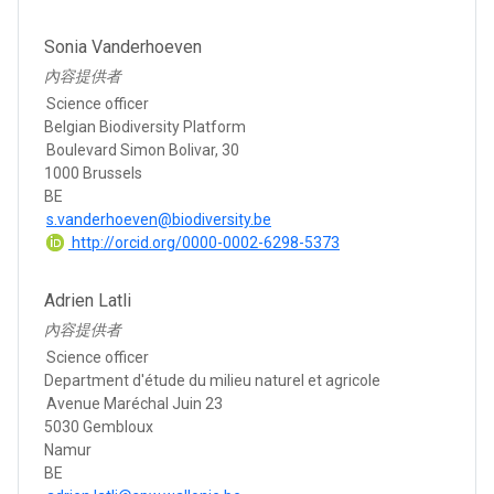
Sonia Vanderhoeven
內容提供者
Science officer
Belgian Biodiversity Platform
Boulevard Simon Bolivar, 30
1000 Brussels
BE
s.vanderhoeven@biodiversity.be
http://orcid.org/0000-0002-6298-5373
Adrien Latli
內容提供者
Science officer
Department d'étude du milieu naturel et agricole
Avenue Maréchal Juin 23
5030 Gembloux
Namur
BE