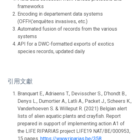
frameworks
Encoding in departement data systems
(OFFH,'enquêtes invasives, etc.)
Automated fusion of records from the various
systems
API for a DWC-formatted exports of exotics
species records, updated daily
引用文獻
Branquart E., Adriaens T., Devisscher S., D’hondt B.,
Denys L., Dumortier A., Latli A., Packet J., Scheers K.,
Vanderhoeven S. & Willeput R. (2021) Belgian alert
lists of alien aquatic plants and crayfish. Report
prepared in support of implementing action A1 of
the LIFE RIPARIAS project LIFE19 NAT/BE/000953,
15 pages.
https://www.riparias.be/358