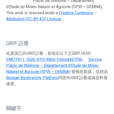
Public de Wallonie – Département
d’Etude du Milieu Naturel et Agricole (SPW – DEMNA)。
This work is licensed under a
Creative Commons
Attribution (CC-BY 4.0) License
.
GBIF 註冊
此資源已向GBIF註冊，並指定以下之GBIF UUID:
04871911-1b00-41f3-8dc6-fc0cea421f96
。
Service
Public de Wallonie – Département d’Etude du Milieu
Naturel et Agricole (SPW – DEMNA)
發佈此資源，並經由
Belgian Biodiversity Platform
同意向GBIF註冊成為資料發
佈者。
關鍵字