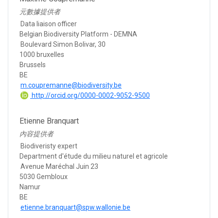
元數據提供者
Data liaison officer
Belgian Biodiversity Platform - DEMNA
Boulevard Simon Bolivar, 30
1000 bruxelles
Brussels
BE
m.coupremanne@biodiversity.be
http://orcid.org/0000-0002-9052-9500
Etienne Branquart
內容提供者
Biodiveristy expert
Department d'étude du milieu naturel et agricole
Avenue Maréchal Juin 23
5030 Gembloux
Namur
BE
etienne.branquart@spw.wallonie.be