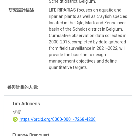
Scheldt district, Belgium.
研究設計描述
LIFE RIPARIAS focuses on aquatic and
riparian plants as well as crayfish species
located in the Dijle, Mark and Zenne river
basin of the Scheldt district in Belgium.
Cumulative observation data collected in
2000-2015, completed by data gathered
from field surveillance in 2021-2022, will
provide the baseline to design
management objectives and define
quantitative targets.
參與計畫的人員:
Tim Adriaens
作者
https://orcid.org/0000-0001-7268-4200
Etienne Branquart