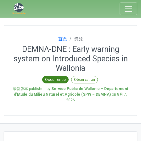
首頁
資源
DEMNA-DNE : Early warning
system on Introduced Species in
Wallonia
Occurrence
Observation
最新版本 published by
Service Public de Wallonie – Département
d’Etude du Milieu Naturel et Agricole (SPW – DEMNA)
on
8月 7,
2026