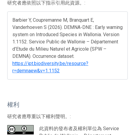
研究者應依照以下指示引用此資源。:
Barbier Y, Coupremanne M, Branquart E,
Vanderhoeven S (2026). DEMNA-DNE : Early warning
system on Introduced Species in Wallonia. Version
1.1152. Service Public de Wallonie – Département
d’Etude du Milieu Naturel et Agricole (SPW –
DEMNA). Occurrence dataset.
https://ipt.biodiversity.be/resource?
r=demnaew&v=1.1152
權利
研究者應尊重以下權利聲明。:
此資料的發布者及權利單位為 Service