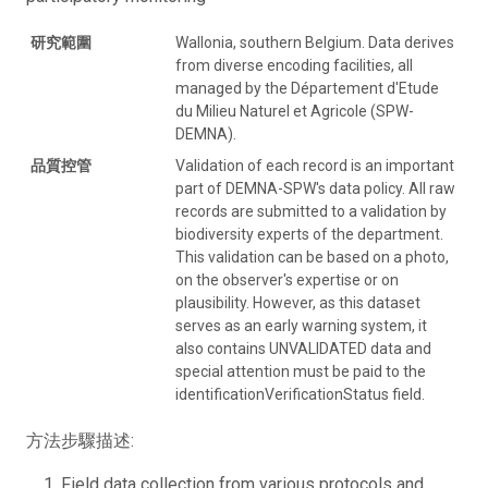
研究範圍
Wallonia, southern Belgium. Data derives
from diverse encoding facilities, all
managed by the Département d'Etude
du Milieu Naturel et Agricole (SPW-
DEMNA).
品質控管
Validation of each record is an important
part of DEMNA-SPW's data policy. All raw
records are submitted to a validation by
biodiversity experts of the department.
This validation can be based on a photo,
on the observer's expertise or on
plausibility. However, as this dataset
serves as an early warning system, it
also contains UNVALIDATED data and
special attention must be paid to the
identificationVerificationStatus field.
方法步驟描述:
Field data collection from various protocols and