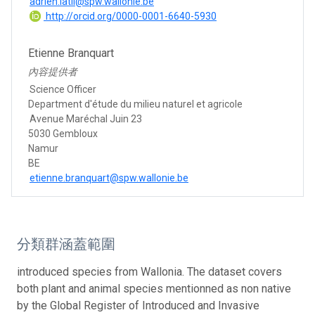
adrien.latli@spw.wallonie.be
http://orcid.org/0000-0001-6640-5930
Etienne Branquart
內容提供者
Science Officer
Department d'étude du milieu naturel et agricole
Avenue Maréchal Juin 23
5030 Gembloux
Namur
BE
etienne.branquart@spw.wallonie.be
分類群涵蓋範圍
introduced species from Wallonia. The dataset covers
both plant and animal species mentionned as non native
by the Global Register of Introduced and Invasive