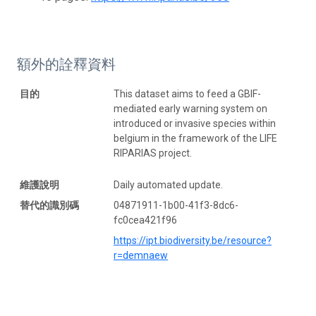
額外的詮釋資料
目的
This dataset aims to feed a GBIF-
mediated early warning system on
introduced or invasive species within
belgium in the framework of the LIFE
RIPARIAS project.
維護說明
Daily automated update.
替代的識別碼
04871911-1b00-41f3-8dc6-
fc0cea421f96
https://ipt.biodiversity.be/resource?
r=demnaew