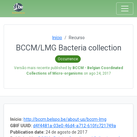
Início
Recurso
BCCM/LMG Bacteria collection
Occurrence
Versão mais recente published by
BCCM - Belgian Coordinated
Collections of Micro-organisms
on
ago 24, 2017
Início:
http://bccm.belspo.be/about-us/bccm-lmg
GBIF UUID:
d4f4481a-03e0-46d4-a712-610fc721749a
Publication date:
24 de agosto de 2017