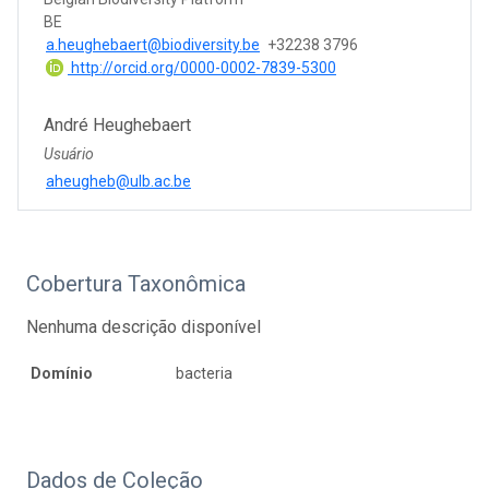
BE
a.heughebaert@biodiversity.be
+32238 3796
http://orcid.org/0000-0002-7839-5300
André Heughebaert
Usuário
aheugheb@ulb.ac.be
Cobertura Taxonômica
Nenhuma descrição disponível
Domínio
bacteria
Dados de Coleção