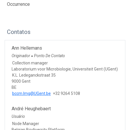
Occurrence
Contatos
Ann Hellemans
Originador
Ponto De Contato
●
Collection manager
Laboratorium voor Microbiologie, Universiteit Gent (UGent)
K.L. Ledeganckstraat 35
9000 Gent
BE
bccm.lmg@UGent.be
+32 9264 5108
André Heughebaert
Usuário
Node Manager
Belgian Biodiversity Platform