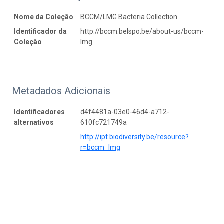
Nome da Coleção
BCCM/LMG Bacteria Collection
Identificador da
http://bccm.belspo.be/about-us/bccm-
Coleção
lmg
Metadados Adicionais
Identificadores
d4f4481a-03e0-46d4-a712-
alternativos
610fc721749a
http://ipt.biodiversity.be/resource?
r=bccm_lmg