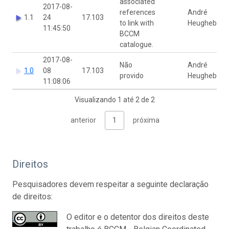
associated
2017-08-
references
André
1.1
24
17.103
to link with
Heughebaer
11:45:50
BCCM
catalogue.
2017-08-
Não
André
1.0
08
17.103
provido
Heughebaer
11:08:06
Visualizando 1 até 2 de 2
anterior
1
próxima
Direitos
Pesquisadores devem respeitar a seguinte declaração
de direitos:
O editor e o detentor dos direitos deste