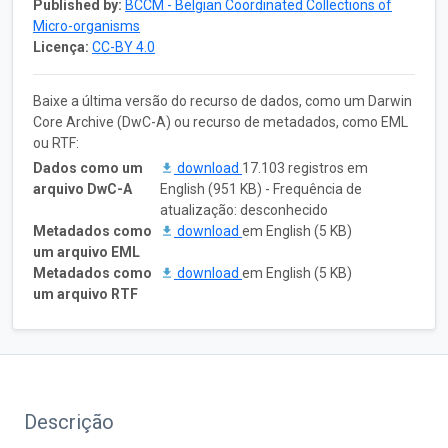
Published by:
BCCM - Belgian Coordinated Collections of
Micro-organisms
Licença:
CC-BY 4.0
Baixe a última versão do recurso de dados, como um Darwin
Core Archive (DwC-A) ou recurso de metadados, como EML
ou RTF:
Dados como um
download
17.103 registros em
arquivo DwC-A
English (951 KB) - Frequência de
atualização: desconhecido
Metadados como
download
em English (5 KB)
um arquivo EML
Metadados como
download
em English (5 KB)
um arquivo RTF
Descrição